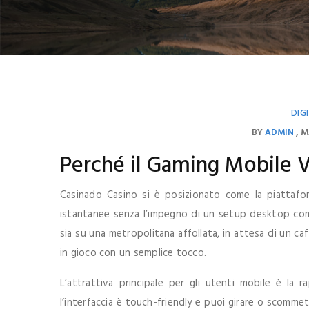
DIG
BY
ADMIN
M
Perché il Gaming Mobile V
Casinado Casino si è posizionato come la piattafor
istantanee senza l’impegno di un setup desktop compl
sia su una metropolitana affollata, in attesa di un c
in gioco con un semplice tocco.
L’attrattiva principale per gli utenti mobile è la r
l’interfaccia è touch-friendly e puoi girare o scommet