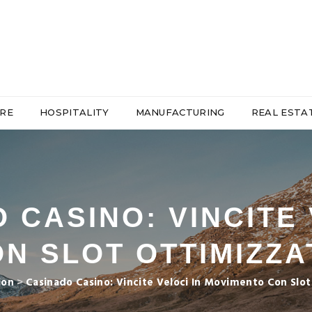
RE
HOSPITALITY
MANUFACTURING
REAL ESTA
 CASINO: VINCITE 
N SLOT OTTIMIZZA
ion
>
Casinado Casino: Vincite Veloci In Movimento Con Slo