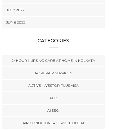
JULY 2022
JUNE 2022
CATEGORIES
24HOUR NURSING CARE AT HOME IN KOLKATA
AC REPAIR SERVICES
ACTIVE INVESTOR PLUS VISA
AEO
AI SEO
AIR CONDITIONER SERVICE DUBAI