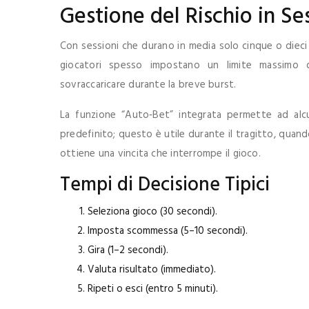
Gestione del Rischio in Se
Con sessioni che durano in media solo cinque o dieci m
giocatori spesso impostano un limite massimo
sovraccaricare durante la breve burst.
La funzione “Auto‑Bet” integrata permette ad alcun
predefinito; questo è utile durante il tragitto, quando
ottiene una vincita che interrompe il gioco.
Tempi di Decisione Tipici
Seleziona gioco (30 secondi).
Imposta scommessa (5–10 secondi).
Gira (1–2 secondi).
Valuta risultato (immediato).
Ripeti o esci (entro 5 minuti).