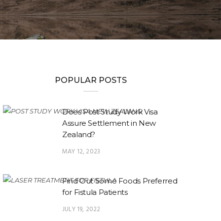
POPULAR POSTS
Does Post Study Work Visa
Assure Settlement in New
Zealand?
MAY 12, 2023
Find Out Some Foods Preferred
for Fistula Patients
JULY 19, 2022