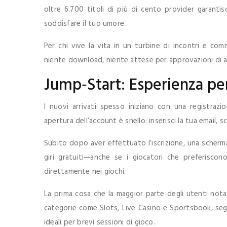
oltre 6.700 titoli di più di cento provider garant
soddisfare il tuo umore.
Per chi vive la vita in un turbine di incontri e comm
niente download, niente attese per approvazioni di a
Jump‑Start: Esperienza pe
I nuovi arrivati spesso iniziano con una registraz
apertura dell’account è snello: inserisci la tua email,
Subito dopo aver effettuato l’iscrizione, una sche
giri gratuiti—anche se i giocatori che preferisco
direttamente nei giochi.
La prima cosa che la maggior parte degli utenti nota 
categorie come Slots, Live Casino e Sportsbook, seg
ideali per brevi sessioni di gioco.