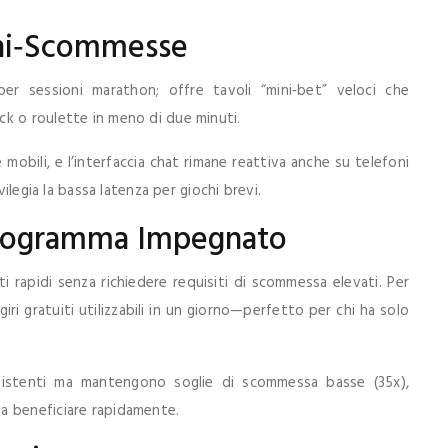
ini‑Scommesse
r sessioni marathon; offre tavoli “mini‑bet” veloci che
k o roulette in meno di due minuti.
 mobili, e l’interfaccia chat rimane reattiva anche su telefoni
vilegia la bassa latenza per giochi brevi.
Programma Impegnato
ti rapidi senza richiedere requisiti di scommessa elevati. Per
ri gratuiti utilizzabili in un giorno—perfetto per chi ha solo
istenti ma mantengono soglie di scommessa basse (35x),
a beneficiare rapidamente.