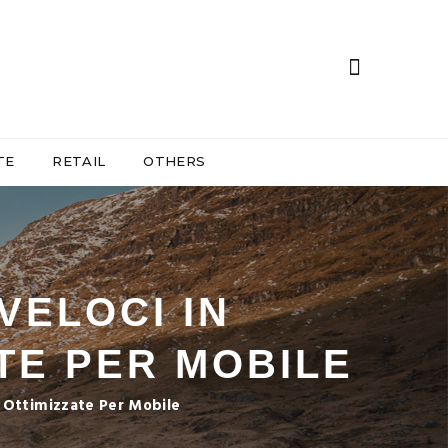
TE
RETAIL
OTHERS
VELOCI IN
TE PER MOBILE
t Ottimizzate Per Mobile