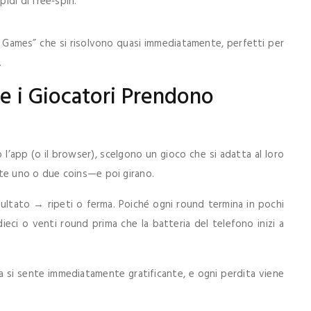
idi di free‑spin.
in Games” che si risolvono quasi immediatamente, perfetti per
.
me i Giocatori Prendono
 l’app (o il browser), scelgono un gioco che si adatta al loro
e uno o due coins—e poi girano.
isultato → ripeti o ferma. Poiché ogni round termina in pochi
ci o venti round prima che la batteria del telefono inizi a
 si sente immediatamente gratificante, e ogni perdita viene