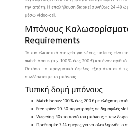
την απάτη. Η επαλήθευση διαρκεί συνήθως 24‑48 ώ
μέσω video‑call.
Μπόνους Καλωσορίσματος
Requirements
Το πιο ελκυστικό στοιχείο για νέους παίκτες είνα
match bonus (π.χ. 100 % έως 200 €) και έναν αριθμ
Ωστόσο, το πραγματικό όφελος εξαρτάται από τις
συνδέονται με το μπόνους.
Τυπική δομή μπόνους
Match bonus: 100 % έως 200 € με ελάχιστη κατάθ
Free spins: 20‑50 περιστροφές σε δημοφιλές slot
Wagering: 30x το ποσό του μπόνους + των δωρ
Προθεσμία: 7‑14 ημέρες για να ολοκληρωθεί ο σ