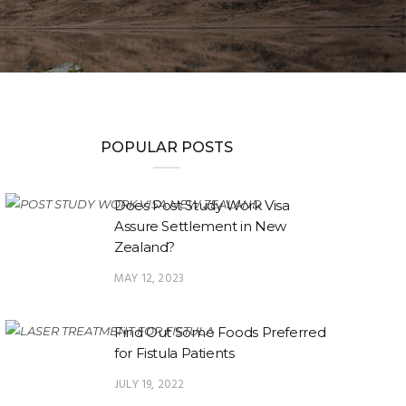
POPULAR POSTS
Does Post Study Work Visa
Assure Settlement in New
Zealand?
MAY 12, 2023
Find Out Some Foods Preferred
for Fistula Patients
JULY 19, 2022