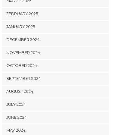
MARCH 2025
FEBRUARY 2025
JANUARY 2025
DECEMBER 2024
NOVEMBER 2024
OCTOBER 2024
SEPTEMBER 2024
AUGUST 2024
JULY 2024
JUNE 2024
MAY 2024