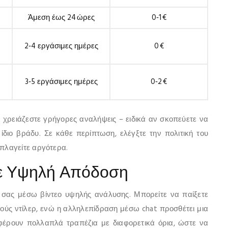
Άμεση έως 24 ώρες
0‑1 €
2‑4 εργάσιμες ημέρες
0 €
3‑5 εργάσιμες ημέρες
0‑2 €
 χρειάζεστε γρήγορες αναλήψεις – ειδικά αν σκοπεύετε να
διο βράδυ. Σε κάθε περίπτωση, ελέγξτε την πολιτική του
κπλαγείτε αργότερα.
 με Υψηλή Απόδοση
νι σας μέσω βίντεο υψηλής ανάλυσης. Μπορείτε να παίξετε
κούς ντίλερ, ενώ η αλληλεπίδραση μέσω chat προσθέτει μια
φέρουν πολλαπλά τραπέζια με διαφορετικά όρια, ώστε να