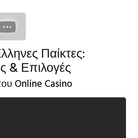
λληνες Παίκτες:
ς & Επιλογές
ου Online Casino