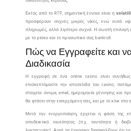
πιθανότητες κέρδους.
Εκτός από το RTP, σημαντική έννοια είναι η
volatil
προσφέρουν συχνές μικρές νίκες, ενώ αυτά υ
πληρωμές, αλλά λιγότερο συχνά. Η σωστή επιλογή 
με το ρίσκο και το προσωπικό σας bankroll.
Πώς να Εγγραφείτε και ν
Διαδικασία
Η εγγραφή σε ένα online casino είναι συνήθως 
επισκεπτόμαστε την ιστοσελίδα του casino, πατ
στοιχεία: όνομα, email, ημερομηνία γέννησης και 
θα φτάσει στην εισερχόμενη σας, και με το κλικ στο
Μετά την ενεργοποίηση, έρχεται η φάση της επ
αποδεικτικό ταυτότητας (π.χ. ταυτότητα ή διαβ
λογοτεχνίας). Αυτά τα έγγραφα διασφαλίζουν ότι τ