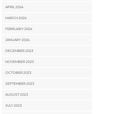
APRIL 2024
MARCH 2024
FEBRUARY 2024
JANUARY 2024
DECEMBER 2023
NOVEMBER 2023
OCTOBER 2023
SEPTEMBER 2023
AUGUST 2023
JULY 2023