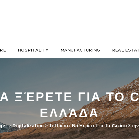
RE
HOSPITALITY
MANUFACTURING
REAL ESTA
ΝΑ ΞΈΡΕΤΕ ΓΙΑ ΤΟ 
ΕΛΛΆΔΑ
ger
>
Digitalization
>
Τι Πρέπει Να Ξέρετε Για Το Casino Στη