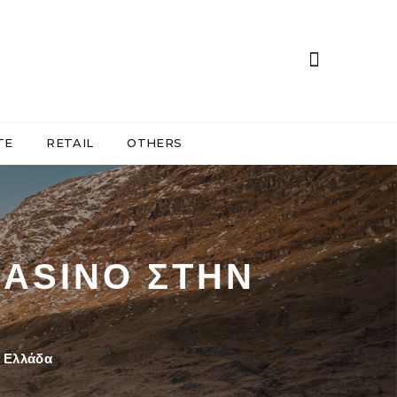
TE
RETAIL
OTHERS
CASINO ΣΤΗΝ
ν Ελλάδα