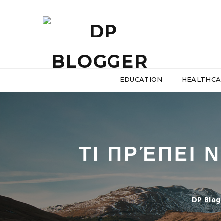
EDUCATION
HEALTHCA
ΤΙ ΠΡΈΠΕΙ 
DP Blog