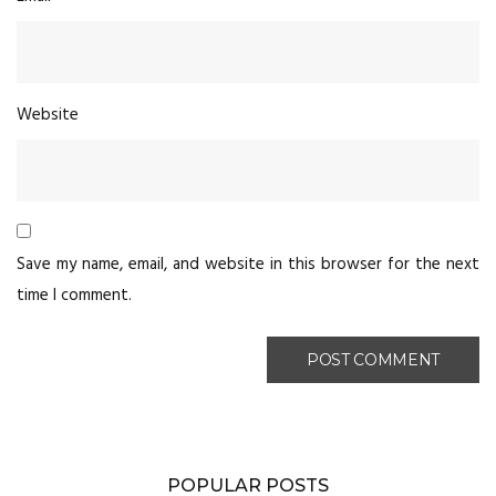
Website
Save my name, email, and website in this browser for the next
time I comment.
POPULAR POSTS