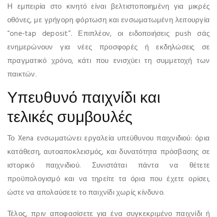
Η εμπειρία στο κινητό είναι βελτιστοποιημένη για μικρές
οθόνες, με γρήγορη φόρτωση και ενσωματωμένη λειτουργία
“one‑tap deposit”. Επιπλέον, οι ειδοποιήσεις push σάς
ενημερώνουν για νέες προσφορές ή εκδηλώσεις σε
πραγματικό χρόνο, κάτι που ενισχύει τη συμμετοχή των
παικτών.
Υπευθυνό παιχνίδι και
τελικές συμβουλές
Το Xena ενσωματώνει εργαλεία υπεύθυνου παιχνιδιού: όρια
κατάθεση, αυτοαποκλεισμός, και δυνατότητα πρόσβασης σε
ιστορικό παιχνιδιού. Συνιστάται πάντα να θέτετε
προϋπολογισμό και να τηρείτε τα όρια που έχετε ορίσει,
ώστε να απολαύσετε το παιχνίδι χωρίς κίνδυνο.
Τέλος, πριν αποφασίσετε για ένα συγκεκριμένο παιχνίδι ή