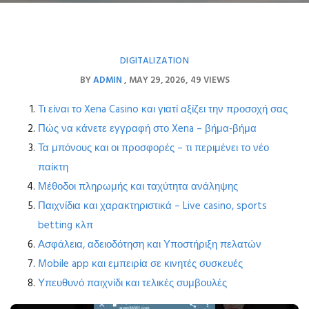
DIGITALIZATION
BY
ADMIN
MAY 29, 2026
49 VIEWS
Τι είναι το Xena Casino και γιατί αξίζει την προσοχή σας
Πώς να κάνετε εγγραφή στο Xena – βήμα‑βήμα
Τα μπόνους και οι προσφορές – τι περιμένει το νέο
παίκτη
Μέθοδοι πληρωμής και ταχύτητα ανάληψης
Παιχνίδια και χαρακτηριστικά – Live casino, sports
betting κλπ
Ασφάλεια, αδειοδότηση και Υποστήριξη πελατών
Mobile app και εμπειρία σε κινητές συσκευές
Υπευθυνό παιχνίδι και τελικές συμβουλές