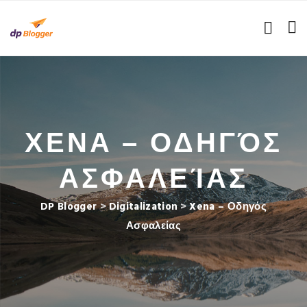
XENA – ΟΔΗΓΌΣ
ΑΣΦΑΛΕΊΑΣ
DP Blogger
>
Digitalization
>
Xena – Οδηγός
Ασφαλείας