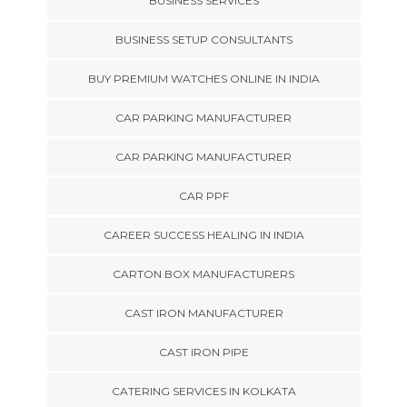
BUSINESS SERVICES
BUSINESS SETUP CONSULTANTS
BUY PREMIUM WATCHES ONLINE IN INDIA
CAR PARKING MANUFACTURER
CAR PARKING MANUFACTURER
CAR PPF
CAREER SUCCESS HEALING IN INDIA
CARTON BOX MANUFACTURERS
CAST IRON MANUFACTURER
CAST IRON PIPE
CATERING SERVICES IN KOLKATA