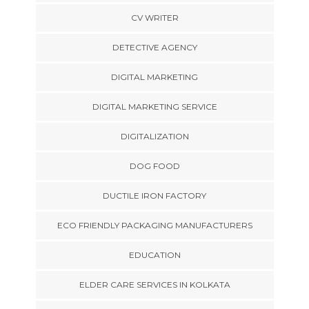
CV WRITER
DETECTIVE AGENCY
DIGITAL MARKETING
DIGITAL MARKETING SERVICE
DIGITALIZATION
DOG FOOD
DUCTILE IRON FACTORY
ECO FRIENDLY PACKAGING MANUFACTURERS
EDUCATION
ELDER CARE SERVICES IN KOLKATA