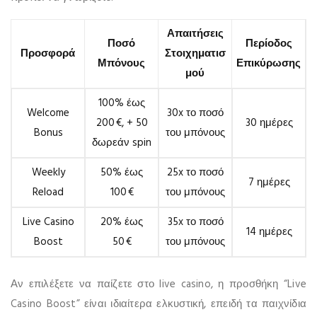
Απαιτήσεις
Ποσό
Περίοδος
Προσφορά
Στοιχηματισ
Μπόνους
Επικύρωσης
μού
100% έως
Welcome
30x το ποσό
200 €, + 50
30 ημέρες
Bonus
του μπόνους
δωρεάν spin
Weekly
50% έως
25x το ποσό
7 ημέρες
Reload
100 €
του μπόνους
Live Casino
20% έως
35x το ποσό
14 ημέρες
Boost
50 €
του μπόνους
Αν επιλέξετε να παίζετε στο live casino, η προσθήκη “Live
Casino Boost” είναι ιδιαίτερα ελκυστική, επειδή τα παιχνίδια