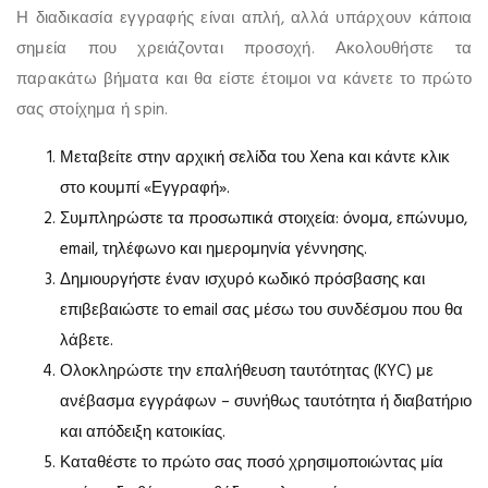
Η διαδικασία εγγραφής είναι απλή, αλλά υπάρχουν κάποια
σημεία που χρειάζονται προσοχή. Ακολουθήστε τα
παρακάτω βήματα και θα είστε έτοιμοι να κάνετε το πρώτο
σας στοίχημα ή spin.
Μεταβείτε στην αρχική σελίδα του Xena και κάντε κλικ
στο κουμπί «Εγγραφή».
Συμπληρώστε τα προσωπικά στοιχεία: όνομα, επώνυμο,
email, τηλέφωνο και ημερομηνία γέννησης.
Δημιουργήστε έναν ισχυρό κωδικό πρόσβασης και
επιβεβαιώστε το email σας μέσω του συνδέσμου που θα
λάβετε.
Ολοκληρώστε την επαλήθευση ταυτότητας (KYC) με
ανέβασμα εγγράφων – συνήθως ταυτότητα ή διαβατήριο
και απόδειξη κατοικίας.
Καταθέστε το πρώτο σας ποσό χρησιμοποιώντας μία