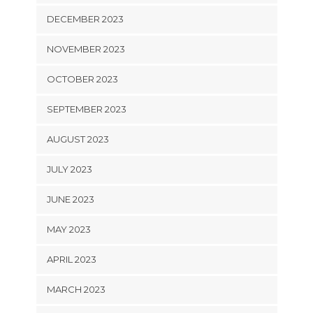
DECEMBER 2023
NOVEMBER 2023
OCTOBER 2023
SEPTEMBER 2023
AUGUST 2023
JULY 2023
JUNE 2023
MAY 2023
APRIL 2023
MARCH 2023