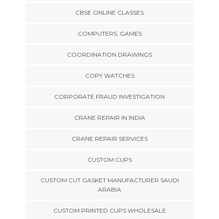
CBSE ONLINE CLASSES
COMPUTERS, GAMES
COORDINATION DRAWINGS
COPY WATCHES
CORPORATE FRAUD INVESTIGATION
CRANE REPAIR IN INDIA
CRANE REPAIR SERVICES
CUSTOM CUPS
CUSTOM CUT GASKET MANUFACTURER SAUDI
ARABIA
CUSTOM PRINTED CUPS WHOLESALE